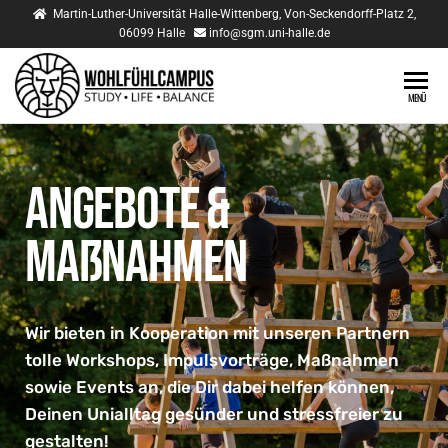
Martin-Luther-Universität Halle-Wittenberg, Von-Seckendorff-Platz 2,
06099 Halle
info@sgm.uni-halle.de
Wohlfühlcampus
SGM
MENÜ
Martin-
Luther-
Universität
Halle-
Angebote &
Wittenberg
Maßnahmen
Wir bieten in Kooperation mit unseren Partnern
tolle Workshops, Impulsvorträge, Maßnahmen
sowie Events an, die Dir dabei helfen können,
Deinen Unialltag gesünder und stressfreier zu
gestalten!